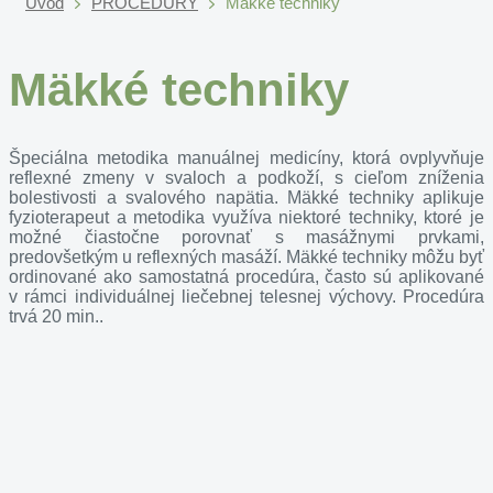
Úvod
PROCEDÚRY
Mäkké techniky
Mäkké techniky
Špeciálna metodika manuálnej medicíny, ktorá ovplyvňuje
reflexné zmeny v svaloch a podkoží, s cieľom zníženia
bolestivosti a svalového napätia. Mäkké techniky aplikuje
fyzioterapeut a metodika využíva niektoré techniky, ktoré je
možné čiastočne porovnať s masážnymi prvkami,
predovšetkým u reflexných masáží. Mäkké techniky môžu byť
ordinované ako samostatná procedúra, často sú aplikované
v rámci individuálnej liečebnej telesnej výchovy. Procedúra
trvá 20 min..