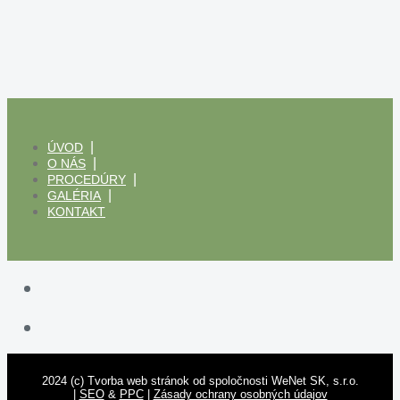
ÚVOD
O NÁS
PROCEDÚRY
GALÉRIA
KONTAKT
2024 (c) Tvorba web stránok od spoločnosti WeNet SK, s.r.o.
|
SEO
&
PPC
|
Zásady ochrany osobných údajov