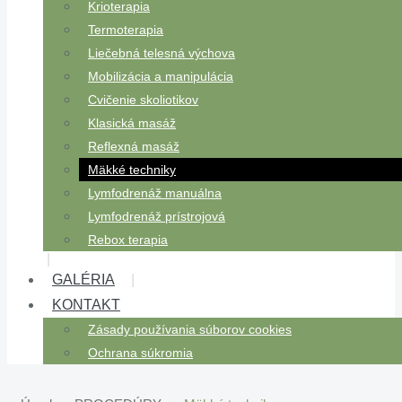
Krioterapia
Termoterapia
Liečebná telesná výchova
Mobilizácia a manipulácia
Cvičenie skoliotikov
Klasická masáž
Reflexná masáž
Mäkké techniky
Lymfodrenáž manuálna
Lymfodrenáž prístrojová
Rebox terapia
GALÉRIA
KONTAKT
Zásady používania súborov cookies
Ochrana súkromia